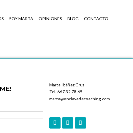
OS
SOY MARTA
OPINIONES
BLOG
CONTACTO
Marta Ibáñez Cruz
EME!
Tel. 667 32 78 69
marta@enclavedecoaching.com